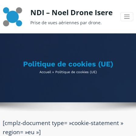
Aller
NDI – Noel Drone Isere
au
contenu
Prise de vues aériennes par drone.
Politique de cookies (UE)
Accueil
»
Politique de cookies (UE)
[cmplz-document type= »cookie-statement »
region= »eu »]